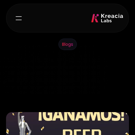
Blogs
Artículos
y
noticias
M
a
n
t
e
n
t
e
a
l
t
a
n
t
o
d
e
n
u
e
s
t
r
a
s
ú
l
t
i
m
a
s
n
o
t
i
c
i
a
s
,
l
o
g
r
o
s
,
a
v
a
n
c
e
s
y
a
c
t
u
a
l
i
z
a
c
i
o
n
e
s
.